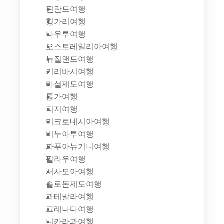
핀란드여행
헝가리여행
나우루여행
오스트레일리아여행
뉴질랜드여행
키리바시여행
마셜제도여행
통가여행
피지여행
미크로네시아여행
비누아투여행
파푸아뉴기니여행
팔라우여행
서사모아여행
솔로몬제도여행
과테말라여행
그레나다여행
니카라과여행