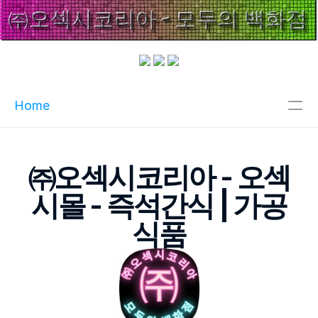
Home
주메뉴
㈜오섹시코리아 - 오섹
인기메뉴
시몰 - 즉석간식 | 가공
파트너
식품
핫블
XCLUB
오섹시이사
마스크팩파트너