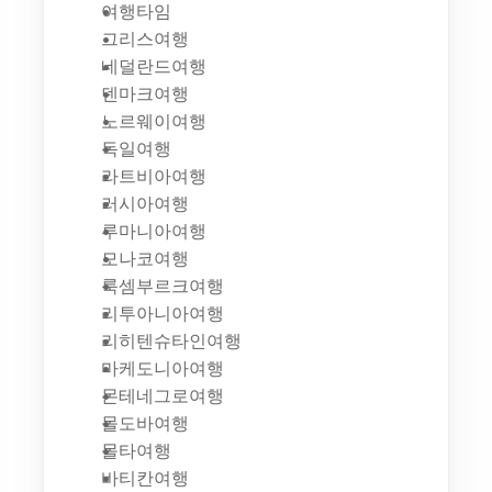
여행타임
그리스여행
네덜란드여행
덴마크여행
노르웨이여행
독일여행
라트비아여행
러시아여행
루마니아여행
모나코여행
룩셈부르크여행
리투아니아여행
리히텐슈타인여행
마케도니아여행
몬테네그로여행
몰도바여행
몰타여행
바티칸여행