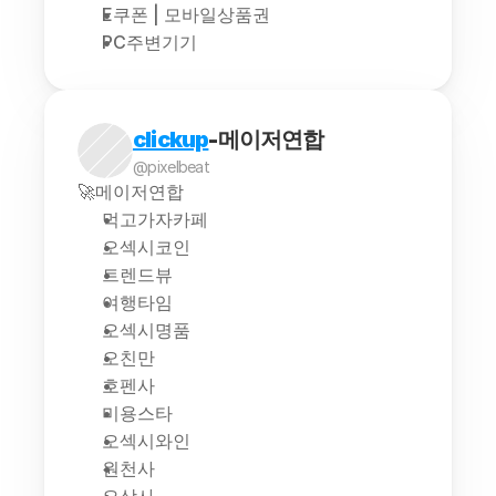
E쿠폰 | 모바일상품권
PC주변기기
clickup
-메이저연합
@pixelbeat
🚀메이저연합
먹고가자카페
오섹시코인
트렌드뷰
여행타임
오섹시명품
오친만
호펜사
미용스타
오섹시와인
원천사