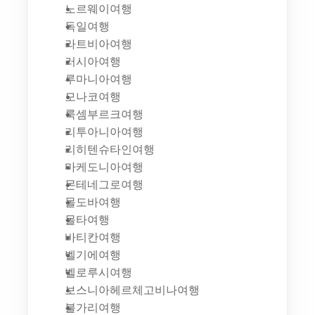
노르웨이여행
독일여행
라트비아여행
러시아여행
루마니아여행
모나코여행
룩셈부르크여행
리투아니아여행
리히텐슈타인여행
마케도니아여행
몬테네그로여행
몰도바여행
몰타여행
바티칸여행
벨기에여행
벨로루시여행
보스니아헤르체고비나여행
불가리여행