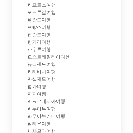
키프로스여행
포르투갈여행
폴란드여행
프랑스여행
핀란드여행
헝가리여행
나우루여행
오스트레일리아여행
뉴질랜드여행
키리바시여행
마셜제도여행
통가여행
피지여행
미크로네시아여행
비누아투여행
파푸아뉴기니여행
팔라우여행
서사모아여행