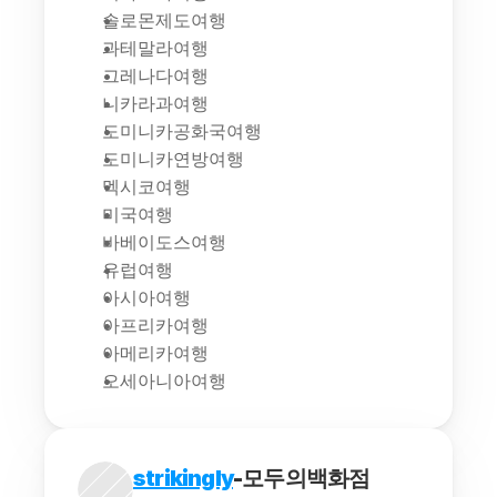
솔로몬제도여행
과테말라여행
그레나다여행
니카라과여행
도미니카공화국여행
도미니카연방여행
멕시코여행
미국여행
바베이도스여행
유럽여행
아시아여행
아프리카여행
아메리카여행
오세아니아여행
strikingly
-모두의백화점