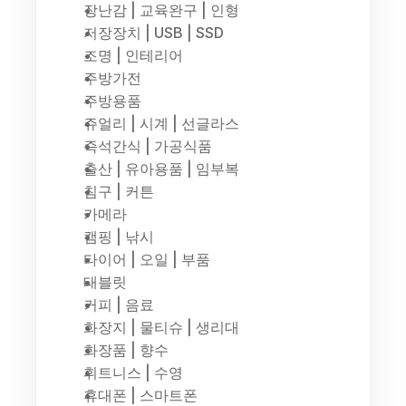
장난감 | 교육완구 | 인형
저장장치 | USB | SSD
조명 | 인테리어
주방가전
주방용품
쥬얼리 | 시계 | 선글라스
즉석간식 | 가공식품
출산 | 유아용품 | 임부복
침구 | 커튼
카메라
캠핑 | 낚시
타이어 | 오일 | 부품
태블릿
커피 | 음료
화장지 | 물티슈 | 생리대
화장품 | 향수
휘트니스 | 수영
휴대폰 | 스마트폰