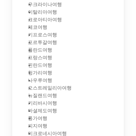
우크라이나여행
이탈리아여행
크로아티아여행
체코여행
키프로스여행
포르투갈여행
폴란드여행
프랑스여행
핀란드여행
헝가리여행
나우루여행
오스트레일리아여행
뉴질랜드여행
키리바시여행
마셜제도여행
통가여행
피지여행
미크로네시아여행