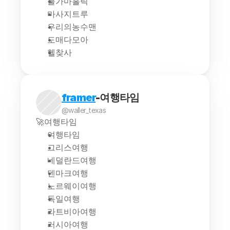
불가마홀릭
마사지트루
우리의농수맨
도매다모아
헬찾사
framer
-여행타임
@waller_texas
🚀여행타임
여행타임
그리스여행
네덜란드여행
덴마크여행
노르웨이여행
독일여행
라트비아여행
러시아여행