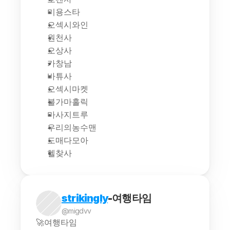
미용스타
오섹시와인
원천사
오상사
카창남
바튜사
오섹시마켓
불가마홀릭
마사지트루
우리의농수맨
도매다모아
헬찾사
strikingly
-여행타임
@migdvv
🚀여행타임