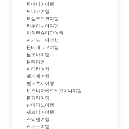
루마니아여행
모나코여행
룩셈부르크여행
리투아니아여행
리히텐슈타인여행
마케도니아여행
몬테네그로여행
몰도바여행
몰타여행
바티칸여행
벨기에여행
벨로루시여행
보스니아헤르체고비나여행
불가리여행
산마리노여행
세르비아여행
스웨덴여행
스위스여행