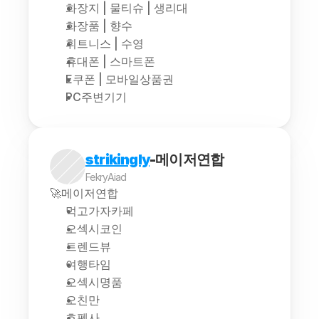
화장지 | 물티슈 | 생리대
화장품 | 향수
휘트니스 | 수영
휴대폰 | 스마트폰
E쿠폰 | 모바일상품권
PC주변기기
strikingly
-메이저연합
FekryAiad
🚀메이저연합
먹고가자카페
오섹시코인
트렌드뷰
여행타임
오섹시명품
오친만
호펜사