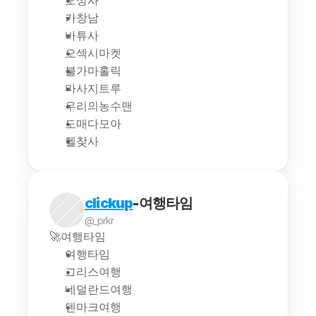
오상사
카창남
바튜사
오섹시마켓
불가마홀릭
마사지트루
우리의농수맨
도매다모아
헬찾사
clickup
-여행타임
@_prkr
🚀여행타임
여행타임
그리스여행
네덜란드여행
덴마크여행