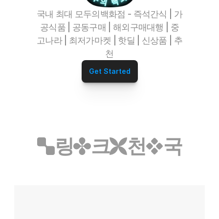
정수기파트너
오섹시운세
국내 최대 모두의백화점 - 즉석간식 | 가
병원파트너
공식품 | 공동구매 | 해외구매대행 | 중
심부름/배달파트너
고나라 | 최저가마켓 | 핫딜 | 신상품 | 추
재무설계파트너
천
전자담배파트너
리눅스파트너
Get Started
무지티파트너
탈모파트너
미싱파트너
가발파트너
타투파트너
레저스포츠파트너
링
크
천
국
어학연수파트너
애완용품파트너
밀키트파트너
약초파트너
캠핑파트너
튜닝파트너
모델파트너
다이어트파트너