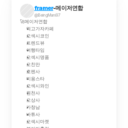
framer
-메이저연합
@BeingMani97
🚀메이저연합
먹고가자카페
오섹시코인
트렌드뷰
여행타임
오섹시명품
오친만
호펜사
미용스타
오섹시와인
원천사
오상사
카창남
바튜사
오섹시마켓