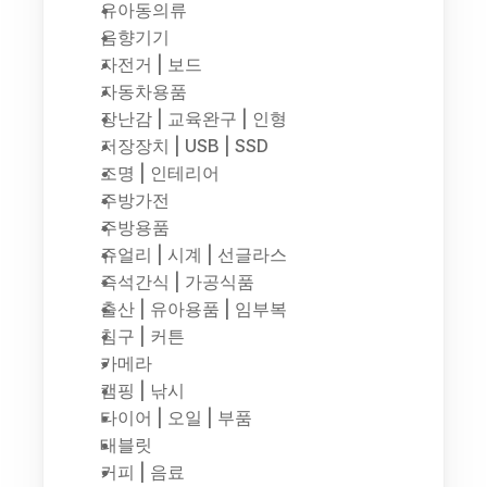
유아동의류
음향기기
자전거 | 보드
자동차용품
장난감 | 교육완구 | 인형
저장장치 | USB | SSD
조명 | 인테리어
주방가전
주방용품
쥬얼리 | 시계 | 선글라스
즉석간식 | 가공식품
출산 | 유아용품 | 임부복
침구 | 커튼
카메라
캠핑 | 낚시
타이어 | 오일 | 부품
태블릿
커피 | 음료