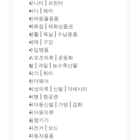
모니터 | 프린터
바디 | 헤어
반려동물용품
백화점 | 제화상품권
생활 | 욕실 | 수납용품
세제 | 구강
수입명품
스포츠의류 | 운동화
쌀 | 과일 | 농수축산물
악기 | 취미
언더웨어
여성의류 | 신발 | 악세사리
여행 | 항공권
유아동신발 | 가방 | 잡화
유아동의류
음향기기
자전거 | 보드
자동차용품