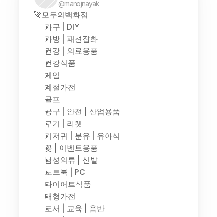
@manojnayak
🚀모두의백화점
가구 | DIY
가방 | 패션잡화
건강 | 의료용품
건강식품
게임
계절가전
골프
공구 | 안전 | 산업용품
구기 | 라켓
기저귀 | 분유 | 유아식
꽃 | 이벤트용품
남성의류 | 신발
노트북 | PC
다이어트식품
대형가전
도서 | 교육 | 음반