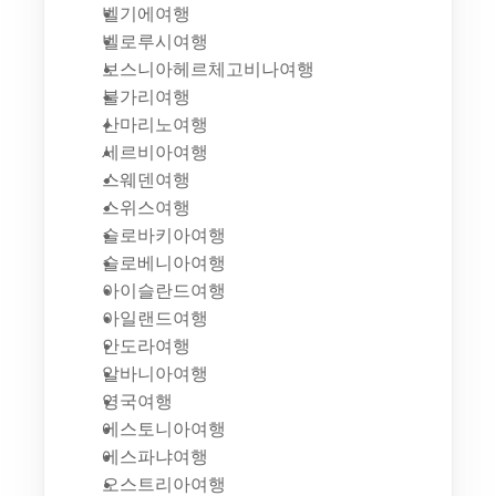
벨기에여행
벨로루시여행
보스니아헤르체고비나여행
불가리여행
산마리노여행
세르비아여행
스웨덴여행
스위스여행
슬로바키아여행
슬로베니아여행
아이슬란드여행
아일랜드여행
안도라여행
알바니아여행
영국여행
에스토니아여행
에스파냐여행
오스트리아여행