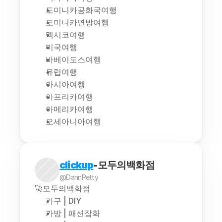
도미니카공화국여행
도미니카연방여행
멕시코여행
미국여행
바베이도스여행
유럽여행
아시아여행
아프리카여행
아메리카여행
오세아니아여행
clickup
-모두의백화점
@DannPetty
🚀모두의백화점
가구 | DIY
가방 | 패션잡화