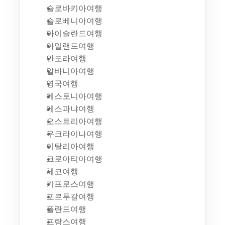
슬로바키아여행
슬로베니아여행
아이슬란드여행
아일랜드여행
안도라여행
알바니아여행
영국여행
에스토니아여행
에스파냐여행
오스트리아여행
우크라이나여행
이탈리아여행
크로아티아여행
체코여행
키프로스여행
포르투갈여행
폴란드여행
프랑스여행