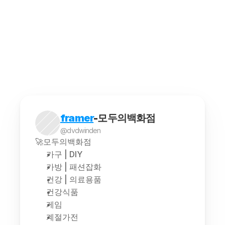
최저가 추적 프로그램을 사용하려면 몇 가지 단계를
해외구매대행은 소비자가 해외에서 판매되는 상품을 
framer
-모두의백화점
@dvdwinden
🚀모두의백화점
가구 | DIY
가방 | 패션잡화
건강 | 의료용품
건강식품
게임
계절가전